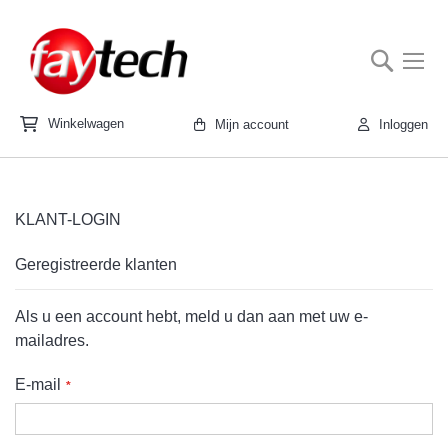
088 -
Searc
SUPPORT
CONTACT
To
4262350
Na
Ga
naar
Winkelwagen
Mijn account
Inloggen
de
ieuws
inhoud
ten
KLANT-LOGIN
Geregistreerde klanten
n
Als u een account hebt, meld u dan aan met uw e-
mailadres.
eidszorg
E-mail