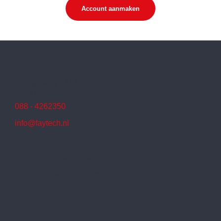
Account aanmaken
Contactgegevens
Energieweg 13 M
4143 HK Leerdam
088 - 4262350
info@faytech.nl
KvKnr 60659661
Btw nummer 854003575B01
Onderdeel van Business Trading Leerdam
Deze website